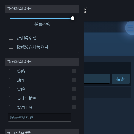
登录
依价格缩小范围
任意价格
商店
折扣与活动
关于
所有产品
隐藏免费开玩项目
客服
依标签缩小范围
排序依据
相关性
策略
查看桌面版网站
搜索
动作
冒险
0 个匹配的搜索结果。
设计与插画
实用工具
免费开玩
角色扮演
显示已选择类型
大型多人在线