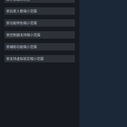
独立
依玩家人数缩小范围
抢先体验
依功能特色缩小范围
休闲
模拟
依控制器支持缩小范围
竞速
依辅助功能缩小范围
体育
依支持虚拟现实缩小范围
关于蒸汽平台
|
退款政策
|
软件许可服务协议
|
视频制作
个人信息保护政策
|
个人信息出境告知书
|
照片编辑
不良内容举报投诉
|
侵权投诉
|
家长监护
微博
微信
© 2026 Valve Corporation 版权所有，完美世界已获授权。
所有商标均属于其在美国或其他国家的拥有者。
© 完美世界征奇(上海)多媒体科技有限公司 版权所有。
增值电信业务经营许可证沪B2-20180406