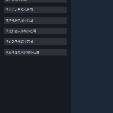
独立
依玩家人数缩小范围
抢先体验
依功能特色缩小范围
休闲
模拟
依控制器支持缩小范围
竞速
依辅助功能缩小范围
体育
依支持虚拟现实缩小范围
关于蒸汽平台
|
退款政策
|
软件许可服务协议
|
视频制作
个人信息保护政策
|
个人信息出境告知书
|
照片编辑
不良内容举报投诉
|
侵权投诉
|
家长监护
微博
微信
© 2026 Valve Corporation 版权所有，完美世界已获授权。
所有商标均属于其在美国或其他国家的拥有者。
© 完美世界征奇(上海)多媒体科技有限公司 版权所有。
增值电信业务经营许可证沪B2-20180406