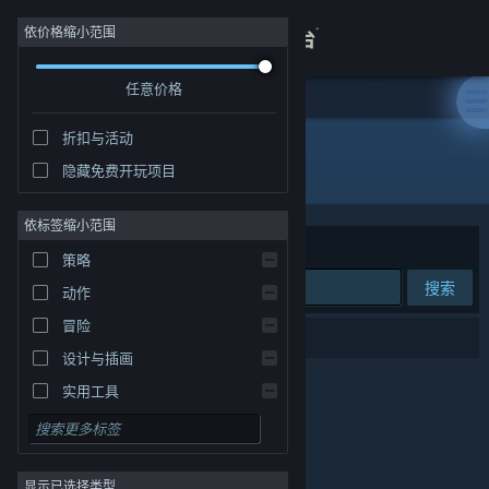
登录
依价格缩小范围
任意价格
商店
折扣与活动
关于
所有产品
隐藏免费开玩项目
客服
依标签缩小范围
排序依据
相关性
策略
查看桌面版网站
搜索
动作
冒险
0 个匹配的搜索结果。
设计与插画
实用工具
免费开玩
角色扮演
显示已选择类型
大型多人在线