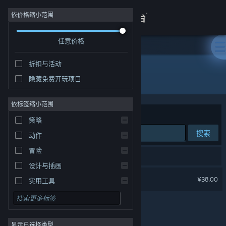
登录
依价格缩小范围
任意价格
商店
折扣与活动
关于
所有产品
隐藏免费开玩项目
客服
依标签缩小范围
排序依据
相关性
策略
查看桌面版网站
搜索
动作
冒险
1 个匹配的搜索结果。
设计与插画
南瓜先生2 九龙城寨
¥38.00
实用工具
免费开玩
角色扮演
显示已选择类型
大型多人在线