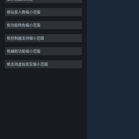
独立
依玩家人数缩小范围
抢先体验
依功能特色缩小范围
休闲
模拟
依控制器支持缩小范围
竞速
依辅助功能缩小范围
体育
依支持虚拟现实缩小范围
关于蒸汽平台
|
退款政策
|
软件许可服务协议
|
视频制作
个人信息保护政策
|
个人信息出境告知书
|
照片编辑
不良内容举报投诉
|
侵权投诉
|
家长监护
微博
微信
© 2026 Valve Corporation 版权所有，完美世界已获授权。
所有商标均属于其在美国或其他国家的拥有者。
© 完美世界征奇(上海)多媒体科技有限公司 版权所有。
增值电信业务经营许可证沪B2-20180406