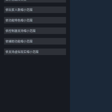
2D
依玩家人数缩小范围
抢先体验
依功能特色缩小范围
3D
免费开玩
依控制器支持缩小范围
氛围
依辅助功能缩小范围
剧情丰富
依支持虚拟现实缩小范围
关于蒸汽平台
|
退款政策
|
软件许可服务协议
|
彩色
个人信息保护政策
|
个人信息出境告知书
|
探索
不良内容举报投诉
|
侵权投诉
|
家长监护
微博
微信
© 2026 Valve Corporation 版权所有，完美世界已获授权。
所有商标均属于其在美国或其他国家的拥有者。
© 完美世界征奇(上海)多媒体科技有限公司 版权所有。
增值电信业务经营许可证沪B2-20180406