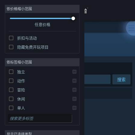
登录
依价格缩小范围
任意价格
商店
折扣与活动
关于
所有产品
隐藏免费开玩项目
客服
依标签缩小范围
排序依据
相关性
独立
查看桌面版网站
搜索
动作
冒险
0 个匹配的搜索结果。
休闲
单人
模拟
角色扮演
显示已选择类型
策略