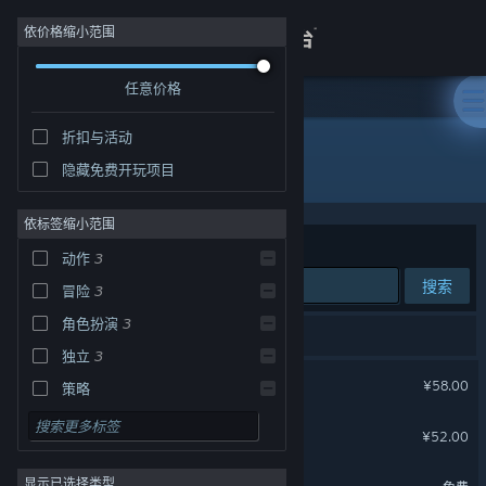
登录
依价格缩小范围
任意价格
商店
折扣与活动
关于
所有产品
隐藏免费开玩项目
客服
依标签缩小范围
排序依据
相关性
动作
3
查看桌面版网站
搜索
冒险
3
角色扮演
3
3 个匹配的搜索结果。
独立
3
暖雪 Warm Snow
¥58.00
策略
设计与插画
魔法工艺
¥52.00
实用工具
魔法工艺 潜水员戴夫
显示已选择类型
免费开玩