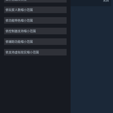
免费
大型多人在线
依玩家人数缩小范围
抢先体验
依功能特色缩小范围
休闲
模拟
依控制器支持缩小范围
竞速
依辅助功能缩小范围
体育
依支持虚拟现实缩小范围
关于蒸汽平台
|
退款政策
|
软件许可服务协议
|
视频制作
个人信息保护政策
|
个人信息出境告知书
|
照片编辑
不良内容举报投诉
|
侵权投诉
|
家长监护
微博
微信
© 2026 Valve Corporation 版权所有，完美世界已获授权。
所有商标均属于其在美国或其他国家的拥有者。
© 完美世界征奇(上海)多媒体科技有限公司 版权所有。
增值电信业务经营许可证沪B2-20180406