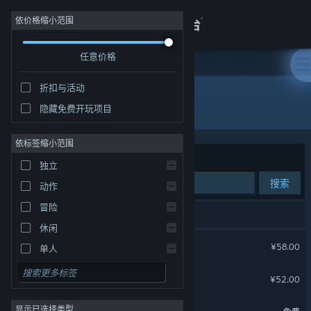
登录
依价格缩小范围
任意价格
商店
折扣与活动
关于
所有产品
隐藏免费开玩项目
客服
依标签缩小范围
排序依据
相关性
独立
查看桌面版网站
搜索
动作
冒险
3 个匹配的搜索结果。
休闲
暖雪 Warm Snow
¥58.00
单人
模拟
魔法工艺
¥52.00
角色扮演
魔法工艺 潜水员戴夫
显示已选择类型
策略