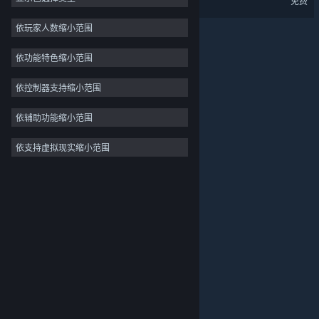
免费
2D
依玩家人数缩小范围
抢先体验
依功能特色缩小范围
3D
免费开玩
依控制器支持缩小范围
氛围
依辅助功能缩小范围
剧情丰富
依支持虚拟现实缩小范围
关于蒸汽平台
|
退款政策
|
软件许可服务协议
|
彩色
个人信息保护政策
|
个人信息出境告知书
|
探索
不良内容举报投诉
|
侵权投诉
|
家长监护
微博
微信
© 2026 Valve Corporation 版权所有，完美世界已获授权。
所有商标均属于其在美国或其他国家的拥有者。
© 完美世界征奇(上海)多媒体科技有限公司 版权所有。
增值电信业务经营许可证沪B2-20180406