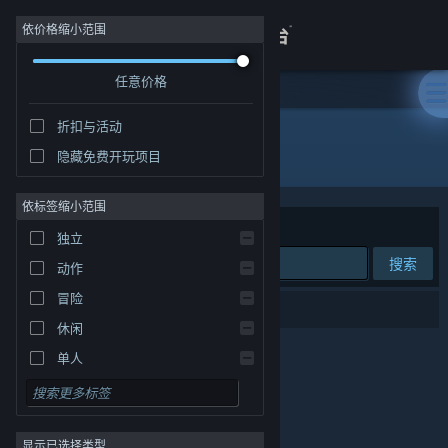
登录
依价格缩小范围
任意价格
商店
折扣与活动
关于
所有产品
隐藏免费开玩项目
客服
依标签缩小范围
排序依据
相关性
独立
查看桌面版网站
搜索
动作
冒险
0 个匹配的搜索结果。
休闲
单人
模拟
角色扮演
显示已选择类型
策略