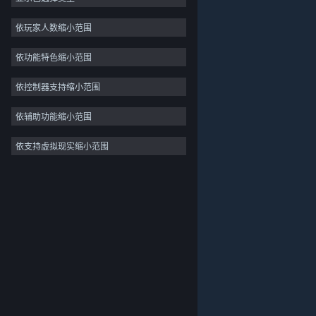
2D
依玩家人数缩小范围
抢先体验
依功能特色缩小范围
3D
免费开玩
依控制器支持缩小范围
氛围
依辅助功能缩小范围
剧情丰富
依支持虚拟现实缩小范围
关于蒸汽平台
|
退款政策
|
软件许可服务协议
|
彩色
个人信息保护政策
|
个人信息出境告知书
|
探索
不良内容举报投诉
|
侵权投诉
|
家长监护
微博
微信
© 2026 Valve Corporation 版权所有，完美世界已获授权。
所有商标均属于其在美国或其他国家的拥有者。
© 完美世界征奇(上海)多媒体科技有限公司 版权所有。
增值电信业务经营许可证沪B2-20180406