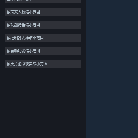
独立
依玩家人数缩小范围
抢先体验
依功能特色缩小范围
休闲
模拟
依控制器支持缩小范围
竞速
依辅助功能缩小范围
体育
依支持虚拟现实缩小范围
关于蒸汽平台
|
退款政策
|
软件许可服务协议
|
视频制作
个人信息保护政策
|
个人信息出境告知书
|
照片编辑
不良内容举报投诉
|
侵权投诉
|
家长监护
微博
微信
© 2026 Valve Corporation 版权所有，完美世界已获授权。
所有商标均属于其在美国或其他国家的拥有者。
© 完美世界征奇(上海)多媒体科技有限公司 版权所有。
增值电信业务经营许可证沪B2-20180406