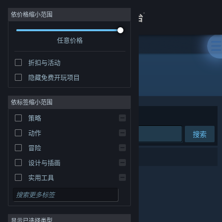
登录
依价格缩小范围
任意价格
商店
折扣与活动
关于
隐藏免费开玩项目
发行商: 上海胖布丁网络科技有限公司
客服
依标签缩小范围
排序依据
相关性
策略
查看桌面版网站
动作
搜索
冒险
0 个匹配的搜索结果。
设计与插画
实用工具
免费开玩
角色扮演
显示已选择类型
大型多人在线