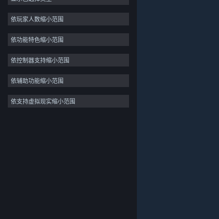
独立
依玩家人数缩小范围
抢先体验
依功能特色缩小范围
休闲
模拟
依控制器支持缩小范围
竞速
依辅助功能缩小范围
体育
依支持虚拟现实缩小范围
关于蒸汽平台
|
退款政策
|
软件许可服务协议
|
视频制作
个人信息保护政策
|
个人信息出境告知书
|
照片编辑
不良内容举报投诉
|
侵权投诉
|
家长监护
微博
微信
© 2026 Valve Corporation 版权所有，完美世界已获授权。
所有商标均属于其在美国或其他国家的拥有者。
© 完美世界征奇(上海)多媒体科技有限公司 版权所有。
增值电信业务经营许可证沪B2-20180406