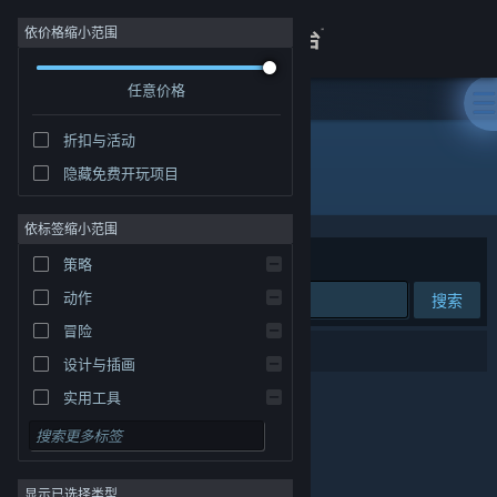
登录
依价格缩小范围
任意价格
商店
折扣与活动
关于
隐藏免费开玩项目
发行商: 厦门御长风网络科技有限公司
客服
依标签缩小范围
排序依据
相关性
策略
查看桌面版网站
动作
搜索
冒险
0 个匹配的搜索结果。
设计与插画
实用工具
免费开玩
角色扮演
显示已选择类型
大型多人在线