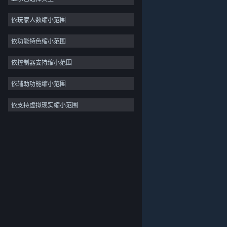
独立
依玩家人数缩小范围
抢先体验
依功能特色缩小范围
休闲
模拟
依控制器支持缩小范围
竞速
依辅助功能缩小范围
体育
依支持虚拟现实缩小范围
关于蒸汽平台
|
退款政策
|
软件许可服务协议
|
视频制作
个人信息保护政策
|
个人信息出境告知书
|
照片编辑
不良内容举报投诉
|
侵权投诉
|
家长监护
微博
微信
© 2026 Valve Corporation 版权所有，完美世界已获授权。
所有商标均属于其在美国或其他国家的拥有者。
© 完美世界征奇(上海)多媒体科技有限公司 版权所有。
增值电信业务经营许可证沪B2-20180406