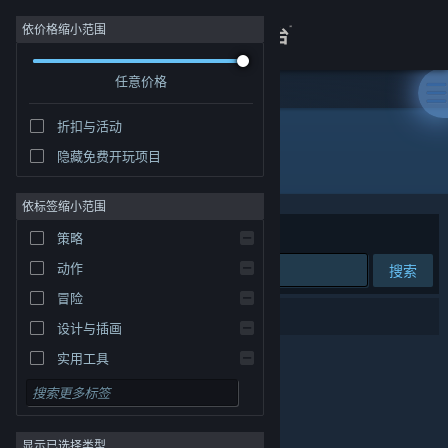
登录
依价格缩小范围
任意价格
商店
折扣与活动
关于
隐藏免费开玩项目
发行商: 厦门数魔科技有限公司
客服
依标签缩小范围
排序依据
相关性
策略
查看桌面版网站
动作
搜索
冒险
0 个匹配的搜索结果。
设计与插画
实用工具
免费开玩
角色扮演
显示已选择类型
大型多人在线