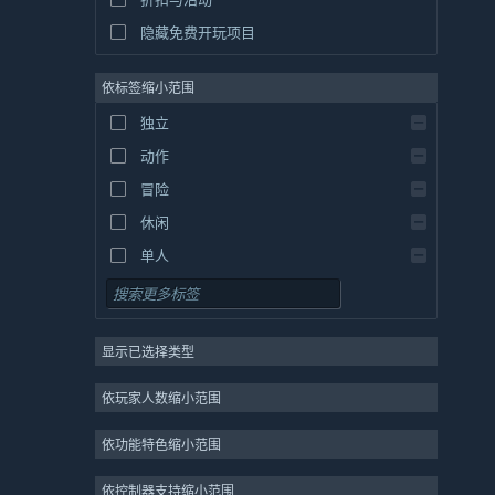
隐藏免费开玩项目
依标签缩小范围
独立
动作
冒险
休闲
单人
模拟
角色扮演
显示已选择类型
策略
2D
依玩家人数缩小范围
抢先体验
依功能特色缩小范围
3D
免费开玩
依控制器支持缩小范围