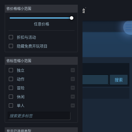
登录
依价格缩小范围
任意价格
商店
折扣与活动
关于
隐藏免费开玩项目
发行商: 成都游世绘互娱科技有限公司
客服
依标签缩小范围
排序依据
相关性
独立
查看桌面版网站
动作
搜索
冒险
0 个匹配的搜索结果。
休闲
单人
模拟
角色扮演
显示已选择类型
策略