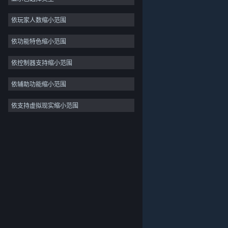
2D
依玩家人数缩小范围
抢先体验
依功能特色缩小范围
3D
免费开玩
依控制器支持缩小范围
氛围
依辅助功能缩小范围
剧情丰富
依支持虚拟现实缩小范围
关于蒸汽平台
|
退款政策
|
软件许可服务协议
|
彩色
个人信息保护政策
|
个人信息出境告知书
|
探索
不良内容举报投诉
|
侵权投诉
|
家长监护
微博
微信
© 2026 Valve Corporation 版权所有，完美世界已获授权。
所有商标均属于其在美国或其他国家的拥有者。
© 完美世界征奇(上海)多媒体科技有限公司 版权所有。
增值电信业务经营许可证沪B2-20180406