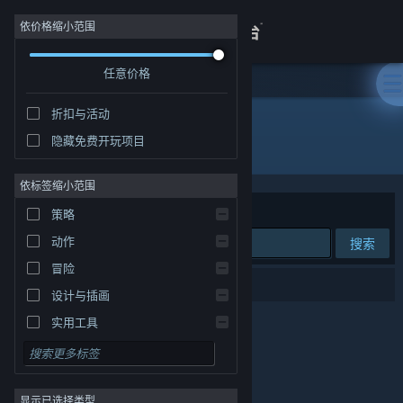
登录
依价格缩小范围
任意价格
商店
折扣与活动
关于
隐藏免费开玩项目
发行商: 杭州网易雷火科技有限公司
客服
依标签缩小范围
排序依据
相关性
策略
查看桌面版网站
动作
搜索
冒险
0 个匹配的搜索结果。
设计与插画
实用工具
免费开玩
角色扮演
显示已选择类型
大型多人在线