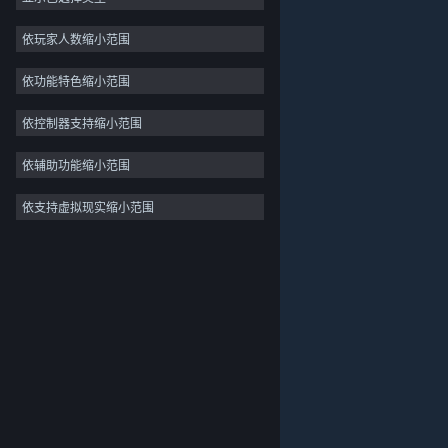
独立
依玩家人数缩小范围
抢先体验
依功能特色缩小范围
休闲
模拟
依控制器支持缩小范围
竞速
依辅助功能缩小范围
体育
依支持虚拟现实缩小范围
关于蒸汽平台
|
退款政策
|
软件许可服务协议
|
视频制作
个人信息保护政策
|
个人信息出境告知书
|
照片编辑
不良内容举报投诉
|
侵权投诉
|
家长监护
微博
微信
© 2026 Valve Corporation 版权所有，完美世界已获授权。
所有商标均属于其在美国或其他国家的拥有者。
© 完美世界征奇(上海)多媒体科技有限公司 版权所有。
增值电信业务经营许可证沪B2-20180406