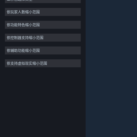
独立
依玩家人数缩小范围
抢先体验
依功能特色缩小范围
休闲
模拟
依控制器支持缩小范围
竞速
依辅助功能缩小范围
体育
依支持虚拟现实缩小范围
关于蒸汽平台
|
退款政策
|
软件许可服务协议
|
视频制作
个人信息保护政策
|
个人信息出境告知书
|
照片编辑
不良内容举报投诉
|
侵权投诉
|
家长监护
微博
微信
© 2026 Valve Corporation 版权所有，完美世界已获授权。
所有商标均属于其在美国或其他国家的拥有者。
© 完美世界征奇(上海)多媒体科技有限公司 版权所有。
增值电信业务经营许可证沪B2-20180406