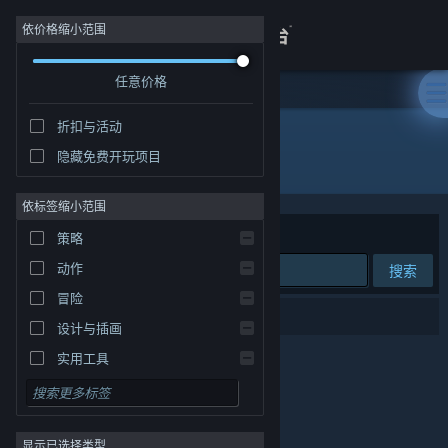
登录
依价格缩小范围
任意价格
商店
折扣与活动
关于
隐藏免费开玩项目
发行商: 武汉盛天游戏网络科技有限公司
客服
依标签缩小范围
排序依据
相关性
策略
查看桌面版网站
动作
搜索
冒险
0 个匹配的搜索结果。
设计与插画
实用工具
免费开玩
角色扮演
显示已选择类型
大型多人在线