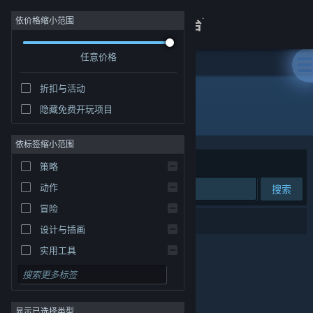
登录
依价格缩小范围
任意价格
商店
折扣与活动
关于
隐藏免费开玩项目
发行商: 深圳双月大世界网络科技有限公司
客服
依标签缩小范围
排序依据
相关性
策略
查看桌面版网站
动作
搜索
冒险
0 个匹配的搜索结果。
设计与插画
实用工具
免费开玩
角色扮演
显示已选择类型
大型多人在线