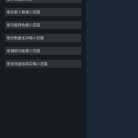
独立
依玩家人数缩小范围
抢先体验
依功能特色缩小范围
休闲
模拟
依控制器支持缩小范围
竞速
依辅助功能缩小范围
体育
依支持虚拟现实缩小范围
关于蒸汽平台
|
退款政策
|
软件许可服务协议
|
视频制作
个人信息保护政策
|
个人信息出境告知书
|
照片编辑
不良内容举报投诉
|
侵权投诉
|
家长监护
微博
微信
© 2026 Valve Corporation 版权所有，完美世界已获授权。
所有商标均属于其在美国或其他国家的拥有者。
© 完美世界征奇(上海)多媒体科技有限公司 版权所有。
增值电信业务经营许可证沪B2-20180406