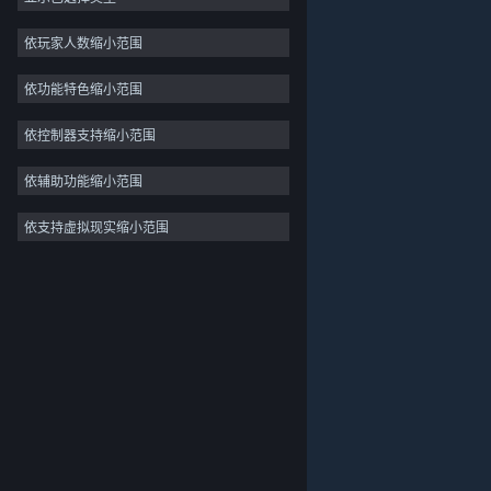
2D
依玩家人数缩小范围
抢先体验
依功能特色缩小范围
3D
免费开玩
依控制器支持缩小范围
氛围
依辅助功能缩小范围
剧情丰富
依支持虚拟现实缩小范围
关于蒸汽平台
|
退款政策
|
软件许可服务协议
|
彩色
个人信息保护政策
|
个人信息出境告知书
|
探索
不良内容举报投诉
|
侵权投诉
|
家长监护
微博
微信
© 2026 Valve Corporation 版权所有，完美世界已获授权。
所有商标均属于其在美国或其他国家的拥有者。
© 完美世界征奇(上海)多媒体科技有限公司 版权所有。
增值电信业务经营许可证沪B2-20180406