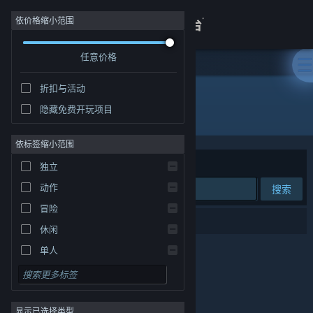
登录
依价格缩小范围
任意价格
商店
折扣与活动
关于
隐藏免费开玩项目
发行商: 深圳雷霆信息技术有限公司
客服
依标签缩小范围
排序依据
相关性
独立
查看桌面版网站
动作
搜索
冒险
0 个匹配的搜索结果。
休闲
单人
模拟
角色扮演
显示已选择类型
策略