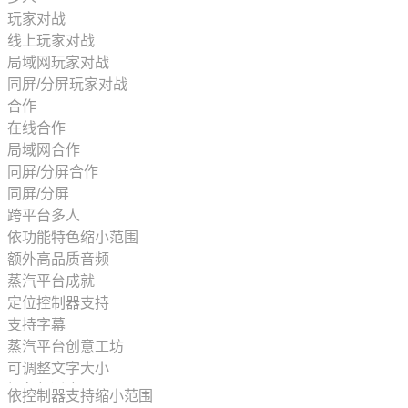
可爱
玩家对战
像素图形
线上玩家对战
战斗
局域网玩家对战
第一人称
同屏/分屏玩家对战
解谜
合作
放松
在线合作
动作冒险
局域网合作
风格化
同屏/分屏合作
欢乐
同屏/分屏
街机
跨平台多人
控制器
依功能特色缩小范围
动漫
额外高品质音频
玩家对战环境
蒸汽平台成就
科幻
定位控制器支持
合作
支持字幕
体育
蒸汽平台创意工坊
大型多人在线
可调整文字大小
第三人称
视角舒适度
依控制器支持缩小范围
选择取向