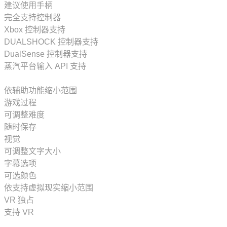
聊天语音转文字
建议使用手柄
复古
聊天文字转语音
完全支持控制器
俯视
可选颜色
Xbox 控制器支持
阖家
#category_contrast_controls
DUALSHOCK 控制器支持
射击
自定义音量控制
DualSense 控制器支持
女性主角
可调整难度
蒸汽平台输入 API 支持
黑暗
可以仅用键盘
玩家对战
可以仅用鼠标
依辅助功能缩小范围
拟真
朗读游戏菜单
游戏过程
#category_playable_at_your_own_pace
竞速
可调整难度
无需应对快速反应事件
悬疑
随时保存
#category_playable_without_vision
线性
随时保存
视觉
多结局
字幕选项
可调整文字大小
开放世界
环绕声
字幕选项
在线合作
可以仅用触控
可选颜色
生存
蒸汽平台云
视角舒适度
依支持虚拟现实缩小范围
角色自定义
包括 Source SDK
无需视觉也可游玩
VR 独占
喜剧
可用 HDR
对比度控制
支持 VR
卡通风格
家庭共享
听觉