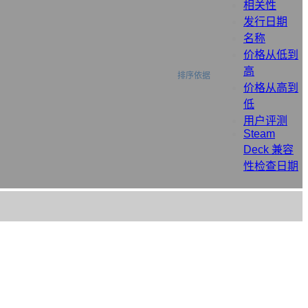
相关性
发行日期
名称
价格从低到
高
排序依据
价格从高到
低
用户评测
Steam
Deck 兼容
性检查日期