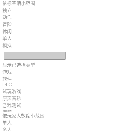
依标签缩小范围
独立
动作
冒险
休闲
单人
模拟
角色扮演
策略
显示已选择类型
2D
游戏
抢先体验
3D
软件
DLC
免费开玩
试玩游戏
氛围
原声音轨
剧情丰富
游戏测试
彩色
视频
探索
依玩家人数缩小范围
模组
奇幻
单人
硬件
多人
多人