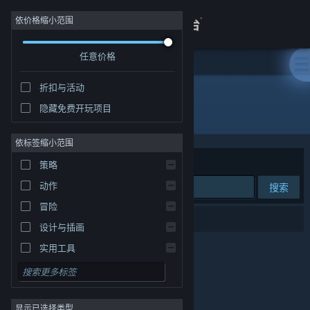
登录
依价格缩小范围
任意价格
商店
折扣与活动
关于
隐藏免费开玩项目
发行商: 西山居游戏
客服
依标签缩小范围
排序依据
相关性
策略
查看桌面版网站
动作
搜索
冒险
0 个匹配的搜索结果。
设计与插画
实用工具
免费开玩
角色扮演
显示已选择类型
大型多人在线