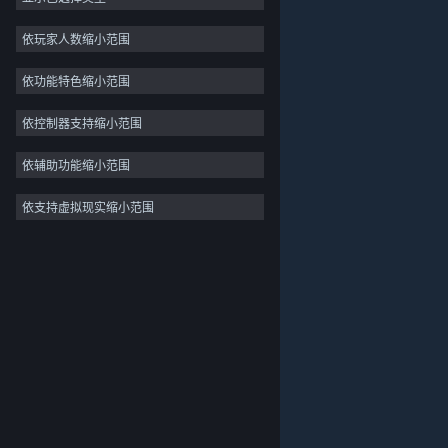
独立
依玩家人数缩小范围
抢先体验
依功能特色缩小范围
休闲
模拟
依控制器支持缩小范围
竞速
依辅助功能缩小范围
体育
依支持虚拟现实缩小范围
关于蒸汽平台
|
退款政策
|
软件许可服务协议
|
视频制作
个人信息保护政策
|
个人信息出境告知书
|
照片编辑
不良内容举报投诉
|
侵权投诉
|
家长监护
微博
微信
© 2026 Valve Corporation 版权所有，完美世界已获授权。
所有商标均属于其在美国或其他国家的拥有者。
© 完美世界征奇(上海)多媒体科技有限公司 版权所有。
增值电信业务经营许可证沪B2-20180406