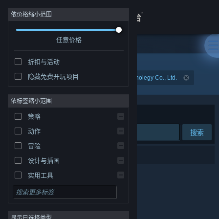
登录
依价格缩小范围
任意价格
商店
折扣与活动
关于
隐藏免费开玩项目
发行商: Beijing Jiao Dian Chuang Yi digital technolegy Co., Ltd.
客服
依标签缩小范围
排序依据
相关性
策略
查看桌面版网站
动作
搜索
冒险
0 个匹配的搜索结果。
设计与插画
实用工具
免费开玩
角色扮演
显示已选择类型
大型多人在线