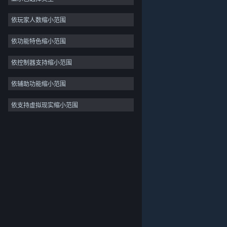
独立
依玩家人数缩小范围
抢先体验
依功能特色缩小范围
休闲
模拟
依控制器支持缩小范围
竞速
依辅助功能缩小范围
体育
依支持虚拟现实缩小范围
关于蒸汽平台
|
退款政策
|
软件许可服务协议
|
视频制作
个人信息保护政策
|
个人信息出境告知书
|
照片编辑
不良内容举报投诉
|
侵权投诉
|
家长监护
微博
微信
© 2026 Valve Corporation 版权所有，完美世界已获授权。
所有商标均属于其在美国或其他国家的拥有者。
© 完美世界征奇(上海)多媒体科技有限公司 版权所有。
增值电信业务经营许可证沪B2-20180406