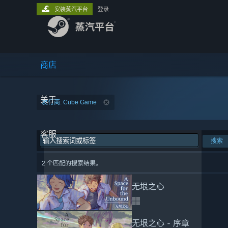
安装蒸汽平台
登录
商店
关于
发行商: Cube Game
客服
搜索
2 个匹配的搜索结果。
无垠之心
无垠之心 - 序章