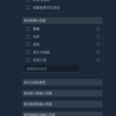
隐藏免费开玩项目
依标签缩小范围
策略
动作
冒险
设计与插画
实用工具
免费开玩
角色扮演
显示已选择类型
大型多人在线
独立
依玩家人数缩小范围
抢先体验
依功能特色缩小范围
休闲
模拟
依控制器支持缩小范围