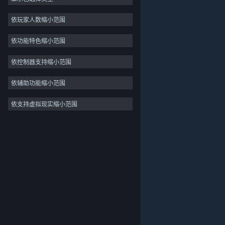
独立
依玩家人数缩小范围
抢先体验
依功能特色缩小范围
休闲
模拟
依控制器支持缩小范围
竞速
依辅助功能缩小范围
体育
依支持虚拟现实缩小范围
关于蒸汽平台
|
退款政策
|
软件许可服务协议
|
视频制作
个人信息保护政策
|
个人信息出境告知书
|
照片编辑
不良内容举报投诉
|
侵权投诉
|
家长监护
微博
微信
© 2026 Valve Corporation 版权所有，完美世界已获授权。
所有商标均属于其在美国或其他国家的拥有者。
© 完美世界征奇(上海)多媒体科技有限公司 版权所有。
增值电信业务经营许可证沪B2-20180406