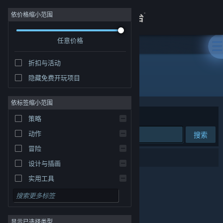
登录
依价格缩小范围
任意价格
商店
折扣与活动
关于
隐藏免费开玩项目
发行商: Hypergryph
客服
依标签缩小范围
排序依据
相关性
策略
查看桌面版网站
动作
搜索
冒险
0 个匹配的搜索结果。
设计与插画
实用工具
免费开玩
角色扮演
显示已选择类型
大型多人在线