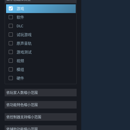
游戏
策略
82
软件
探索
69
DLC
模拟
68
试玩游戏
多人
64
原声音轨
可爱
63
游戏测试
3D
61
视频
关于蒸汽平台
|
退款政策
|
软件许可服务协议
|
解谜
54
个人信息保护政策
|
个人信息出境告知书
|
模组
奇幻
54
不良内容举报投诉
|
侵权投诉
|
家长监护
硬件
微博
微信
依玩家人数缩小范围
依功能特色缩小范围
© 2026 Valve Corporation 版权所有，完美世界已获授权。
所有商标均属于其在美国或其他国家的拥有者。
依控制器支持缩小范围
© 完美世界征奇(上海)多媒体科技有限公司 版权所有。
增值电信业务经营许可证沪B2-20180406
依辅助功能缩小范围