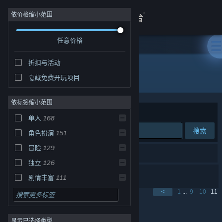
登录
依价格缩小范围
任意价格
商店
折扣与活动
关于
所有产品
隐藏免费开玩项目
客服
依标签缩小范围
排序依据
相关性
单人
168
查看桌面版网站
搜索
角色扮演
151
冒险
129
251 个匹配的搜索结果。
独立
126
古镇闲居
剧情丰富
111
休闲
107
<
1
...
9
10
11
显示第 251 - 251 个，共 251 个
动作
93
显示已选择类型
2D
91