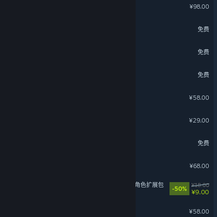
猛兽派对
¥98.00
三国：谋定天下
免费
最佳球会Online
免费
战意
免费
逃离鸭科夫
¥58.00
Lossless Scaling
¥29.00
名将杀
免费
龙胤立志传
¥68.00
苍翼：混沌效应 - 黑铁直人 角色扩展包
¥18.00
-50%
¥9.00
暖雪 Warm Snow
¥58.00