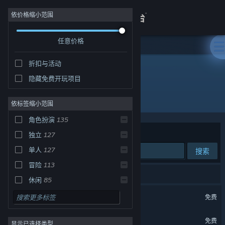
登录
依价格缩小范围
任意价格
商店
折扣与活动
关于
热销商品
隐藏免费开玩项目
所有产品
客服
依标签缩小范围
角色扮演
135
查看桌面版网站
排序依据
相关性
独立
127
单人
127
搜索
冒险
113
229 个匹配的搜索结果。
休闲
85
反恐精英：全球攻势
剧情丰富
82
免费
动作
79
Dota 2 刀塔
免费
显示已选择类型
策略
74