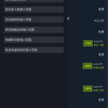
模拟
73
三国杀
免费
依玩家人数缩小范围
2D
64
Wallpaper Engine：壁纸引擎
依功能特色缩小范围
¥22.90
探索
56
多人
46
依控制器支持缩小范围
火炬之光：无限
免费
3D
42
依辅助功能缩小范围
面条人
¥58.00
开放世界
41
-70%
¥17.40
依支持虚拟现实缩小范围
沙盒
41
七日世界
免费
动漫
38
苍翼：混沌效应
¥76.00
-40%
¥45.60
风暴怕死队
失落城堡2
¥68.00
-30%
¥47.60
吉星派对
免费