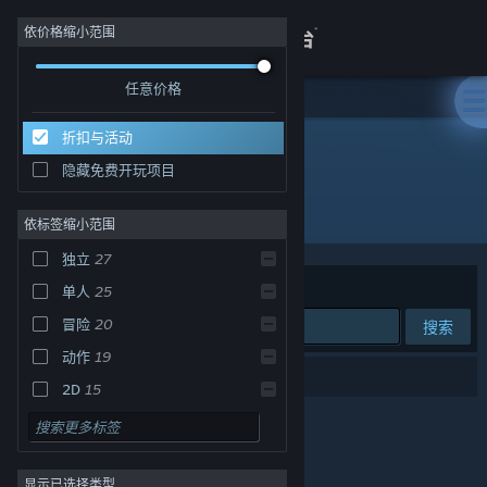
登录
依价格缩小范围
任意价格
商店
折扣与活动
关于
优惠
隐藏免费开玩项目
所有产品
客服
依标签缩小范围
独立
27
查看桌面版网站
排序依据
相关性
单人
25
冒险
20
搜索
动作
19
40 个匹配的搜索结果。
2D
15
模拟
14
可爱
14
显示已选择类型
休闲
12