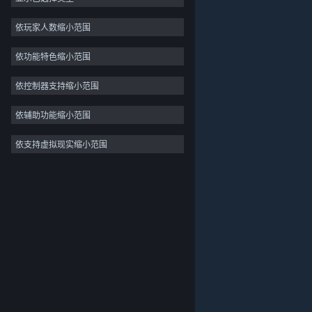
剧情丰富
12
依玩家人数缩小范围
像素图形
12
依功能特色缩小范围
策略
11
氛围
9
依控制器支持缩小范围
角色扮演
8
依辅助功能缩小范围
解谜
8
依支持虚拟现实缩小范围
关于蒸汽平台
|
退款政策
|
软件许可服务协议
|
沙盒
8
个人信息保护政策
|
个人信息出境告知书
|
探索
8
不良内容举报投诉
|
侵权投诉
|
家长监护
微博
微信
© 2026 Valve Corporation 版权所有，完美世界已获授权。
所有商标均属于其在美国或其他国家的拥有者。
© 完美世界征奇(上海)多媒体科技有限公司 版权所有。
增值电信业务经营许可证沪B2-20180406