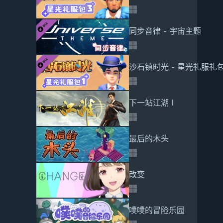
同步音律 - 宇宙主题
沙石镇时光 - 星光礼服礼包
下一站江湖Ⅰ
最后的木头
改变
噗噗的冒险乐园