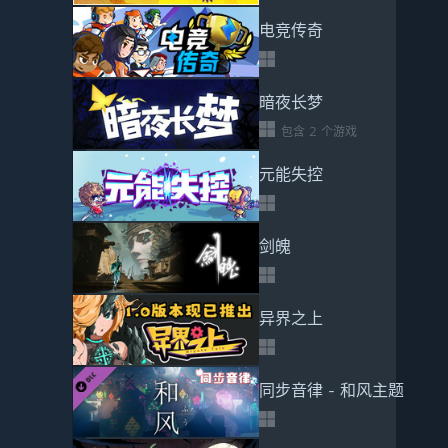
电竞传奇
暗夜长梦
包含 2 个游戏
元能失控
剑魄
异界之上
同步音律 - 和风主题