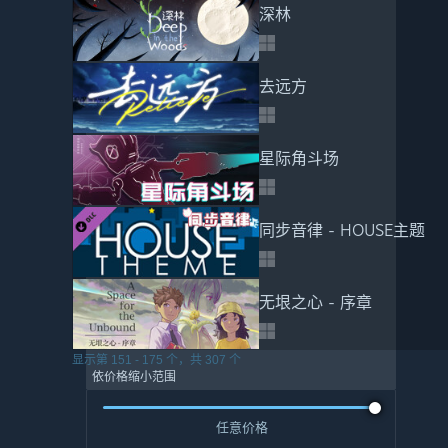
深林
去远方
星际角斗场
同步音律 - HOUSE主题
无垠之心 - 序章
显示第 151 - 175 个，共 307 个
依价格缩小范围
任意价格