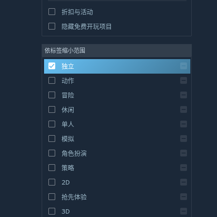
折扣与活动
隐藏免费开玩项目
依标签缩小范围
独立
动作
冒险
休闲
单人
模拟
角色扮演
策略
2D
抢先体验
3D