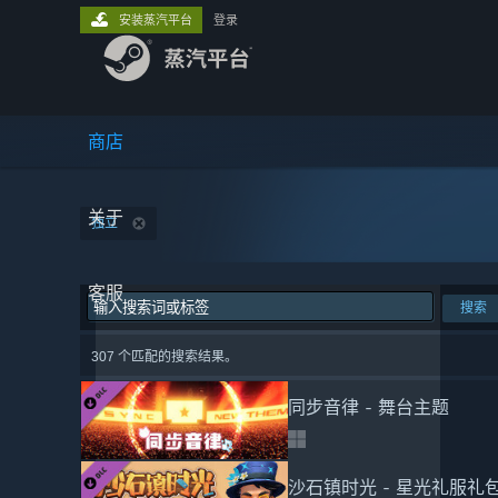
安装蒸汽平台
登录
商店
关于
独立
客服
搜索
307 个匹配的搜索结果。
同步音律 - 舞台主题
沙石镇时光 - 星光礼服礼