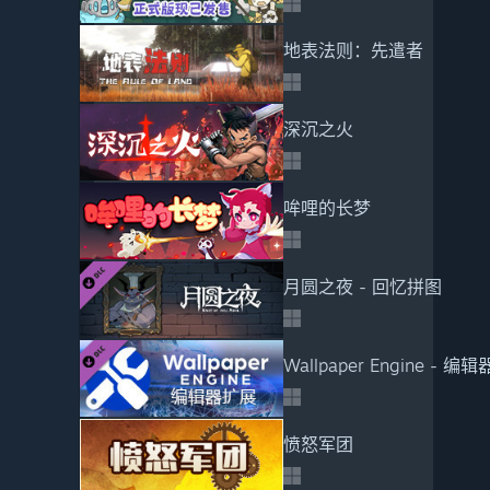
地表法则：先遣者
深沉之火
哞哩的长梦
月圆之夜 - 回忆拼图
Wallpaper Engine - 编
愤怒军团