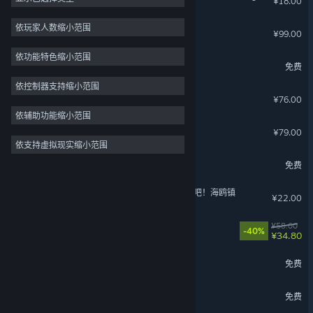
¥18.00
模拟
146
依玩家人数缩小范围
钓鱼：北大西洋
¥99.00
2D
127
依功能特色缩小范围
环行旅舍
探索
110
免费
沙盒
94
依控制器支持缩小范围
大荒先民
¥76.00
3D
94
依辅助功能缩小范围
开放世界
87
恐龙乐园
¥79.00
依支持虚拟现实缩小范围
多人
85
Scroll Of Taiwu - 五方神龙
免费
可爱
84
风来之国 (Eastward) - 复活吧！海鸥镇
¥22.00
山河旅探
¥58.00
-40%
¥34.80
龙之谷
免费
弈仙牌
免费