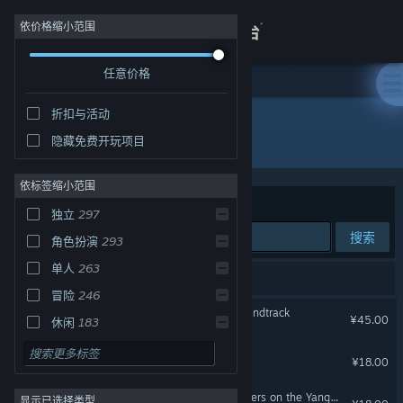
登录
依价格缩小范围
任意价格
商店
折扣与活动
关于
所有产品
隐藏免费开玩项目
客服
依标签缩小范围
排序依据
发行日期
独立
297
查看桌面版网站
搜索
角色扮演
293
单人
263
531 个匹配的搜索结果。
冒险
246
逆向坍塌：面包房行动 : Soundtrack
¥45.00
休闲
183
动作
167
深林
¥18.00
剧情丰富
161
山河旅探音乐原声集 - Murders on the Yangtze River
显示已选择类型
策略
159