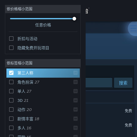
登录
依价格缩小范围
任意价格
商店
折扣与活动
关于
隐藏免费开玩项目
第三人称
客服
依标签缩小范围
排序依据
相关性
第三人称
查看桌面版网站
角色扮演
27
搜索
单人
27
39 个匹配的搜索结果。
3D
21
七日世界
动作
20
免费
剧情丰富
18
战意
免费
多人
16
冒险
15