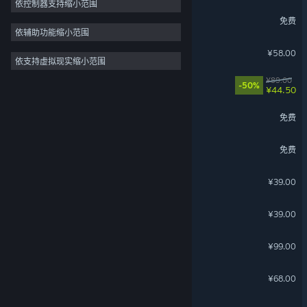
依控制器支持缩小范围
英魂之刃
免费
依辅助功能缩小范围
暗影火炬城
¥58.00
依支持虚拟现实缩小范围
卡库远古封印
¥89.00
-50%
¥44.50
仙侠世界2
免费
古魂
免费
轩辕剑伍 一剑凌云山海情
¥39.00
轩辕剑外传 汉之云
¥39.00
钓鱼：北大西洋
¥99.00
六月衷曲
¥68.00
安尼姆的无尽旅途