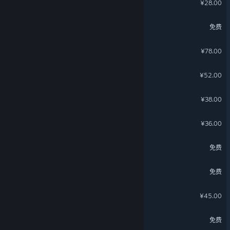
¥28.00
矩阵：零日危机
免费
乂闻录：轮回
¥78.00
孤行异星
¥52.00
盒裂变
¥38.00
累趴侠
¥36.00
灵魂面甲-极夜暖光主题包
免费
超级巴基球
免费
快到碗里来
¥45.00
仙侠世界
免费