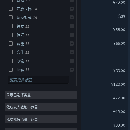
戴森球计划
¥70.00
开放世界
14
星之翼
免费
玩家对战
14
独立
11
江山北望
¥58.00
休闲
11
泡姆泡姆
¥66.00
解谜
11
合作
11
刀剑江湖路
沙盒
11
古剑奇谭三(Gujian3)
探索
11
¥99.00
仙剑奇侠传七
¥128.00
显示已选择类型
灵魂面甲：浮沙
¥72.00
依玩家人数缩小范围
名利游戏
¥45.00
依功能特色缩小范围
仙剑奇侠传四
¥30.00