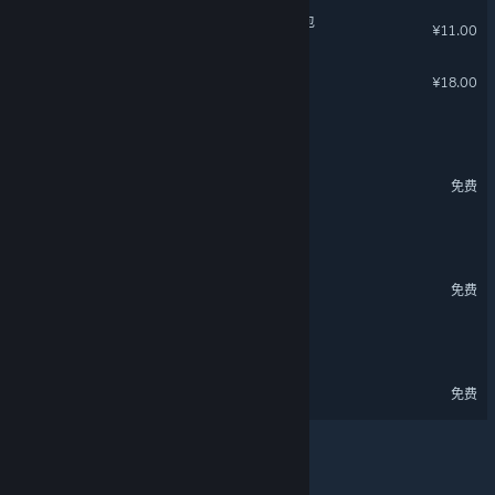
《英魂之刃》十周年特惠礼包
¥11.00
动物：森林法则
¥18.00
逆神者
卡库远古封印 试玩
免费
一厘米時光
累趴侠 试玩版
关于蒸汽平台
|
退款政策
|
软件许可服务协议
|
免费
个人信息保护政策
|
个人信息出境告知书
|
不良内容举报投诉
|
侵权投诉
|
家长监护
时光3：永耀之境
微博
微信
盒裂变试玩
免费
© 2026 Valve Corporation 版权所有，完美世界已获授权。
所有商标均属于其在美国或其他国家的拥有者。