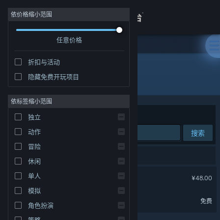
登录
依价格缩小范围
任意价格
商店
折扣与活动
关于
隐藏免费开玩项目
不可思议迷宫
客服
依标签缩小范围
排序依据
相关性
独立
查看桌面版网站
动作
搜索
冒险
2 个匹配的搜索结果。
休闲
噗噗的冒险乐园
单人
¥48.00
模拟
噗噗的冒险乐园 DEMO
免费
角色扮演
策略