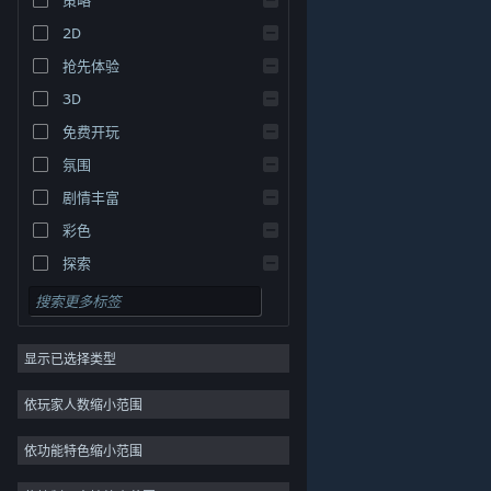
2D
抢先体验
3D
免费开玩
氛围
剧情丰富
关于蒸汽平台
|
退款政策
|
软件许可服务协议
|
彩色
个人信息保护政策
|
个人信息出境告知书
|
探索
不良内容举报投诉
|
侵权投诉
|
家长监护
微博
微信
显示已选择类型
© 2026 Valve Corporation 版权所有，完美世界已获授权。
依玩家人数缩小范围
所有商标均属于其在美国或其他国家的拥有者。
© 完美世界征奇(上海)多媒体科技有限公司 版权所有。
依功能特色缩小范围
增值电信业务经营许可证沪B2-20180406