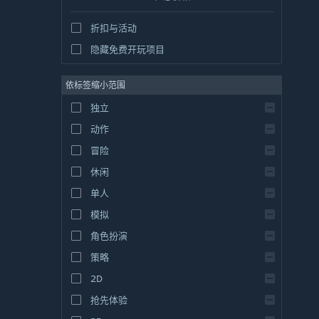
折扣与活动
隐藏免费开玩项目
依标签缩小范围
独立
动作
冒险
休闲
单人
模拟
角色扮演
策略
2D
抢先体验