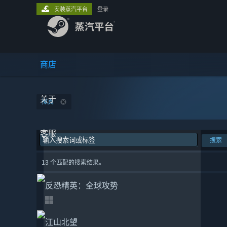
安装蒸汽平台
登录
商店
关于
拟真
客服
搜索
13 个匹配的搜索结果。
反恐精英：全球攻势
江山北望