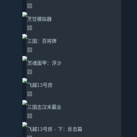
烹饪模拟器
三国：百将牌
灵魂面甲：浮沙
飞越13号房
三国志汉末霸业
飞越13号房 - 下：反击篇