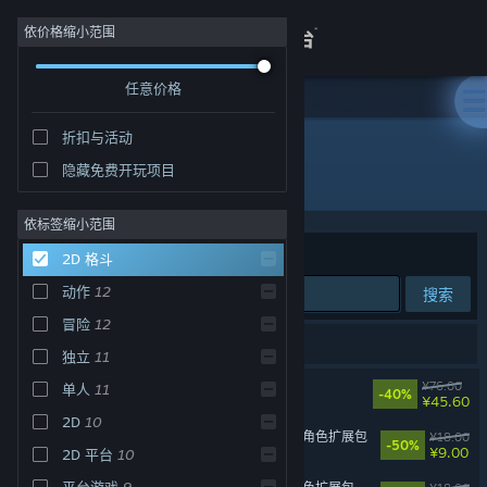
登录
依价格缩小范围
任意价格
商店
折扣与活动
关于
隐藏免费开玩项目
2D 格斗
客服
依标签缩小范围
排序依据
相关性
2D 格斗
查看桌面版网站
动作
12
搜索
冒险
12
12 个匹配的搜索结果。
独立
11
苍翼：混沌效应
¥76.00
单人
11
-40%
¥45.60
2D
10
苍翼：混沌效应 - 黑铁直人 角色扩展包
¥18.00
-50%
¥9.00
2D 平台
10
平台游戏
9