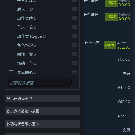
苍翼：混沌效应 - 芭烈特 角色扩展包
¥18.00
-50%
¥9.00
后末日
9
苍翼：混沌效应 - 哈札马 角色扩展包
¥18.00
-50%
动作冒险
9
¥9.00
重玩价值
9
刀剑江湖路
动作类 Rogue
9
苍翼：混沌效应【X档案】角色换色包
¥24.00
角色扮演
7
-50%
¥12.00
剧情丰富
7
绝地鸭卫
¥58.00
精确平台
5
星辰变
像素图形
5
免费
绝地鸭卫 - 传奇装扮包
¥48.00
显示已选择类型
都广丹青录
关于蒸汽平台
|
退款政策
|
软件许可服务协议
|
¥62.00
个人信息保护政策
|
个人信息出境告知书
|
依玩家人数缩小范围
不良内容举报投诉
|
侵权投诉
|
家长监护
绝地鸭卫 - 史诗装扮包
¥28.00
微博
微信
依功能特色缩小范围
绝地鸭卫 试玩版
免费