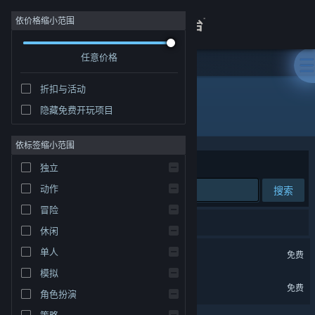
登录
依价格缩小范围
任意价格
商店
折扣与活动
关于
隐藏免费开玩项目
竞技场射击
客服
依标签缩小范围
排序依据
相关性
独立
查看桌面版网站
动作
搜索
冒险
2 个匹配的搜索结果。
休闲
星之翼
单人
免费
模拟
黄老饼梦游惊奇 试玩版
免费
角色扮演
策略