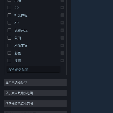
2D
抢先体验
3D
免费开玩
氛围
剧情丰富
关于蒸汽平台
|
退款政策
|
软件许可服务协议
|
彩色
个人信息保护政策
|
个人信息出境告知书
|
探索
不良内容举报投诉
|
侵权投诉
|
家长监护
微博
微信
显示已选择类型
© 2026 Valve Corporation 版权所有，完美世界已获授权。
依玩家人数缩小范围
所有商标均属于其在美国或其他国家的拥有者。
© 完美世界征奇(上海)多媒体科技有限公司 版权所有。
依功能特色缩小范围
增值电信业务经营许可证沪B2-20180406