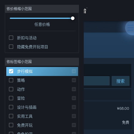
登录
依价格缩小范围
任意价格
商店
折扣与活动
关于
隐藏免费开玩项目
步行模拟
客服
依标签缩小范围
排序依据
相关性
步行模拟
查看桌面版网站
策略
搜索
动作
2 个匹配的搜索结果。
冒险
六月衷曲
设计与插画
¥68.00
实用工具
无垠之心 - 序章
免费
免费开玩
角色扮演