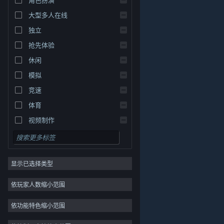
大型多人在线
独立
抢先体验
休闲
模拟
竞速
关于蒸汽平台
|
退款政策
|
软件许可服务协议
|
体育
个人信息保护政策
|
个人信息出境告知书
|
视频制作
不良内容举报投诉
|
侵权投诉
|
家长监护
微博
微信
显示已选择类型
© 2026 Valve Corporation 版权所有，完美世界已获授权。
依玩家人数缩小范围
所有商标均属于其在美国或其他国家的拥有者。
© 完美世界征奇(上海)多媒体科技有限公司 版权所有。
依功能特色缩小范围
增值电信业务经营许可证沪B2-20180406