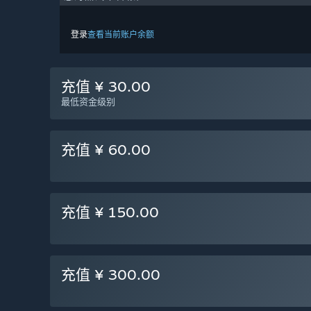
登录
查看当前账户余额
充值 ¥ 30.00
最低资金级别
充值 ¥ 60.00
充值 ¥ 150.00
充值 ¥ 300.00