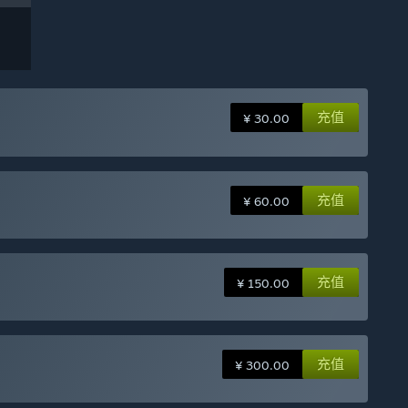
充值
¥ 30.00
充值
¥ 60.00
充值
¥ 150.00
充值
¥ 300.00