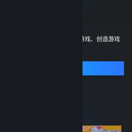
蒸汽平台是畅玩游戏、讨论游戏、创造游戏
的快乐所在。
加入蒸汽平台