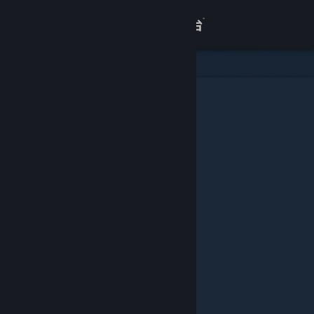
登录
商店
关于
客服
查看桌面版网站