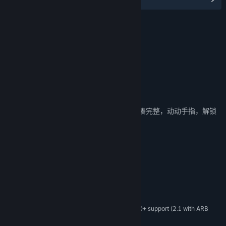
名称:
月圆之夜 - 回忆拼图
类型:
冒险
,
独立
,
策略
发行日期:
2022 年 7 月 14 日
关于此内容
小游戏—回忆拼图
模糊的记忆需要借助卡牌大师的帮助才能拼凑完整，动动手指，解锁
全新的故事与插画。
系统需求
最低配置:
Windows7,Windows10
操作系统:
2.0 Ghz
处理器:
4 GB RAM
内存:
1Gb Video Memory, capable of OpenGL 3.0+ support (2.1 with ARB
显卡:
extensions acceptable)