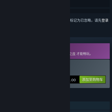
想要将此项目添加至您的愿望单、关注它或标记为已忽略，请先
登录
DLC
此内容需要在蒸汽平台上拥有基础游戏
月圆之夜
才能畅玩。
购买 月圆之夜 - 回忆拼图
添加至购物车
¥ 6.00
功能
单人