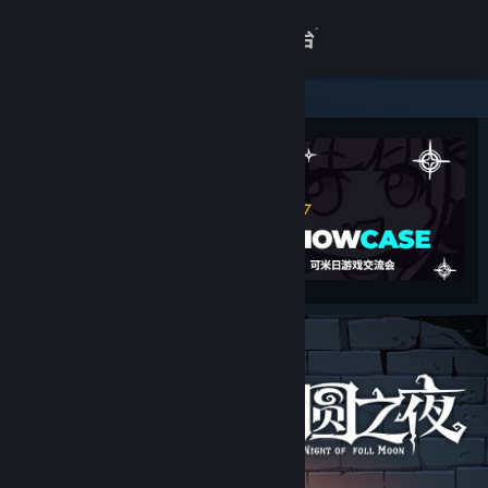
登录
商店
关于
客服
查看桌面版网站