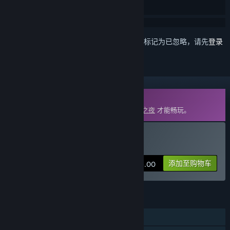
想要将此项目添加至您的愿望单、关注它或标记为已忽略，请先
登录
DLC
此内容需要在蒸汽平台上拥有基础游戏
月圆之夜
才能畅玩。
购买 月圆之夜 - 回忆拼图
添加至购物车
¥ 6.00
功能
单人