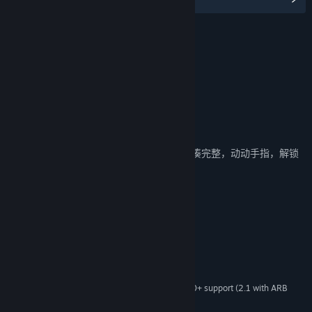
名称:
月圆之夜 - 回忆拼图
类型:
冒险
,
独立
,
策略
发行日期:
2022 年 7 月 14 日
关于此内容
小游戏—回忆拼图
模糊的记忆需要借助卡牌大师的帮助才能拼凑完整，动动手指，解锁
全新的故事与插画。
系统需求
最低配置:
Windows7,Windows10
操作系统:
2.0 Ghz
处理器:
4 GB RAM
内存:
1Gb Video Memory, capable of OpenGL 3.0+ support (2.1 with ARB
显卡:
extensions acceptable)