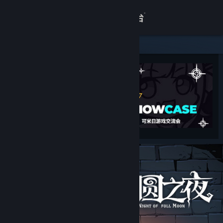
登录
商店
关于
客服
查看桌面版网站