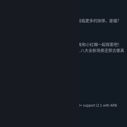
样子的呢？
四、 新事件—全新的奇遇
20+随机新事件现已加入豪华套餐。我们将面临更多的抉择，是福？
是祸？
五、 新场景—神秘的古堡
传说中神秘的古堡究竟是怎样的，现在就出发和小红帽一起探索吧！
古堡大厅、厨房、图书馆、实验室、地牢……八大全新场景还原古堡真
实面貌。
系统需求
最低配置:
Windows7,Windows10
操作系统:
2.0 Ghz
处理器:
4 GB RAM
内存:
1Gb Video Memory, capable of OpenGL 3.0+ support (2.1 with ARB
显卡:
extensions acceptable)
宽带互联网连接
网络:
需要 4 GB 可用空间
存储空间: