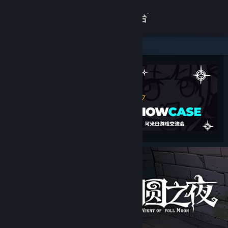
登录
商店
关于
客服
查看桌面版网站