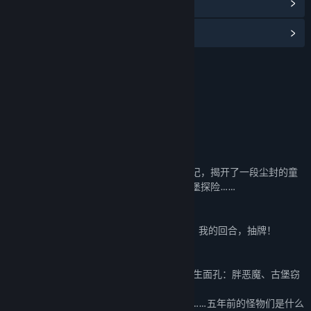
查看更新记录
阅读相关新闻
名称:
月圆之夜 - 小红帽日记（经典模式）
类型:
冒险
,
独立
,
策略
发行日期:
2022 年 7 月 14 日
关于此内容
一、 新模式—揭秘童年回忆
是谁捡起了角落里那本落满蛛网与灰尘的日记，揭开了一段尘封的童
年回忆：感谢小木匠的陪伴，我们一起去古堡探险……
二、 新卡牌—封印即将解除
全新模式中将会增加70+卡牌：绝不能放弃，我的回合，抽牌！
三、 新怪物—曾经的人们
在新的冒险中各位卡牌大师将会遭遇27张陌生面孔：胖恶魔、古堡窃
贼、诡异的猫、飘灯狱卒、鼠王等等。
小红帽总觉得他们其中的一些看起来很眼熟……五年前的怪物们是什么