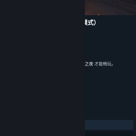
月圆之夜 - 小红帽日记（经典模式）
Giant Games
开发者
发行商
巨人网络
运营商
巨人网络
ISBN 978-7-498-00738-4
出版物号
发行日期
2022 年 7 月 14 日
此内容需要在蒸汽平台上拥有基础游戏
月圆之夜
才能畅玩。
标签
策略
冒险
独立
+
评测
发布至今：
多半好评
(18 篇中的 72%)