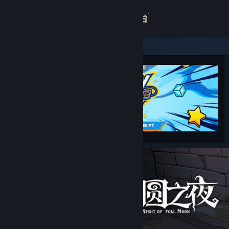
登录
商店
关于
客服
查看桌面版网站