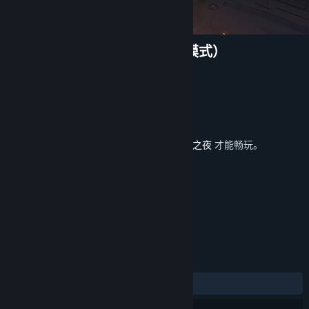
月圆之夜 - 小红帽日记（经典模式）
Giant Games
开发者
发行商
巨人网络
运营商
巨人网络
ISBN 978-7-498-00738-4
出版物号
发行日期
2022 年 7 月 14 日
此内容需要在蒸汽平台上拥有基础游戏
月圆之夜
才能畅玩。
标签
策略
冒险
独立
+
评测
发布至今：
多半好评
(18 篇中的 72%)