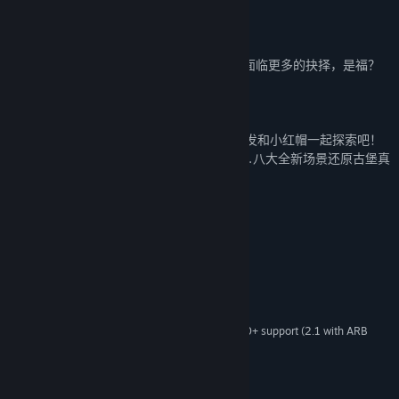
样子的呢？
四、 新事件—全新的奇遇
20+随机新事件现已加入豪华套餐。我们将面临更多的抉择，是福？
是祸？
五、 新场景—神秘的古堡
传说中神秘的古堡究竟是怎样的，现在就出发和小红帽一起探索吧！
古堡大厅、厨房、图书馆、实验室、地牢……八大全新场景还原古堡真
实面貌。
系统需求
最低配置:
Windows7,Windows10
操作系统:
2.0 Ghz
处理器:
4 GB RAM
内存:
1Gb Video Memory, capable of OpenGL 3.0+ support (2.1 with ARB
显卡:
extensions acceptable)
宽带互联网连接
网络:
需要 4 GB 可用空间
存储空间: