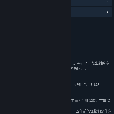
查看更新记录
阅读相关新闻
名称:
月圆之夜 - 小红帽日记（经典模式）
类型:
冒险
,
独立
,
策略
发行日期:
2022 年 7 月 14 日
关于此内容
一、 新模式—揭秘童年回忆
是谁捡起了角落里那本落满蛛网与灰尘的日记，揭开了一段尘封的童
年回忆：感谢小木匠的陪伴，我们一起去古堡探险……
二、 新卡牌—封印即将解除
全新模式中将会增加70+卡牌：绝不能放弃，我的回合，抽牌！
三、 新怪物—曾经的人们
在新的冒险中各位卡牌大师将会遭遇27张陌生面孔：胖恶魔、古堡窃
贼、诡异的猫、飘灯狱卒、鼠王等等。
小红帽总觉得他们其中的一些看起来很眼熟……五年前的怪物们是什么