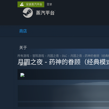
安装蒸汽平台
登录
商店
关于
所有游戏
>
冒险‎游戏
>
月圆之夜
>
DLC
>
月圆之夜 - 药神的眷顾（经
月圆之夜 - 药神的眷顾（经典模
客服