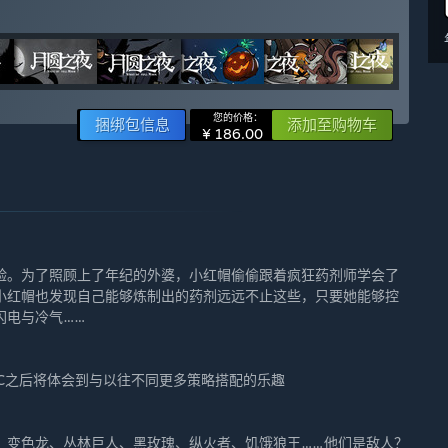
您的价格：
捆绑包信息
添加至购物车
¥ 186.00
验。为了照顾上了年纪的外婆，小红帽偷偷跟着疯狂药剂师学会了
小红帽也发现自己能够炼制出的药剂远远不止这些，只要她能够控
闪电与冷气……
C之后将体会到与以往不同更多策略搭配的乐趣
、变色龙、丛林巨人、黑玫瑰、纵火者、饥饿狼王……他们是敌人？