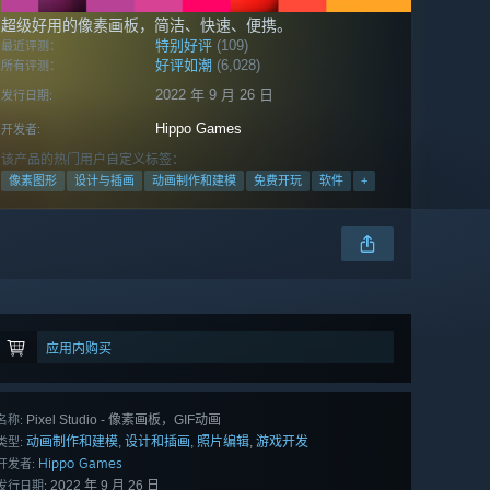
超级好用的像素画板，简洁、快速、便携。
特别好评
(109)
最近评测：
好评如潮
(6,028)
所有评测：
2022 年 9 月 26 日
发行日期:
Hippo Games
开发者:
该产品的热门用户自定义标签：
像素图形
设计与插画
动画制作和建模
免费开玩
软件
+
应用内购买
Pixel Studio - 像素画板，GIF动画
名称:
动画制作和建模
设计和插画
照片编辑
游戏开发
,
,
,
类型:
Hippo Games
开发者:
2022 年 9 月 26 日
发行日期: