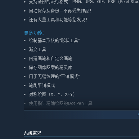
支持全部的流行格式：PNG、JPG、GIF、PSP（Pixel Stud
自动保存及备份—不再丢失作品！
还有大量工具和功能等您发现！
更多功能：
绘制基本形状的“形状工具”
渐变工具
内建画笔和自定义画笔
储存图像图案的精灵库
用于无缝纹理的“平铺模式”
笔刷平铺模式
对称绘图（X、Y、X+Y）
使用指针精确绘图的Dot Pen工具
自带多种字体的文本工具
用于阴影或高光的“抖动笔”
使用Fast RotSprite算法的像素画旋转
系统需求