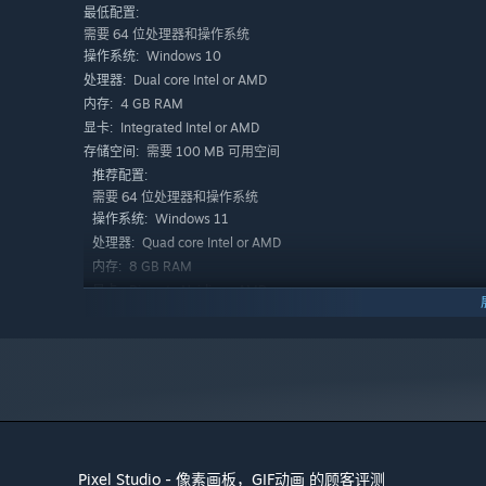
用于高级动画的“洋葱皮”工具
最低配置:
将图案应用到图像上
需要 64 位处理器和操作系统
Windows 10
操作系统:
从图像上抓取图案
Dual core Intel or AMD
处理器:
像素完美的预览小窗
4 GB RAM
内存:
无限画布尺寸
Integrated Intel or AMD
显卡:
需要 100 MB 可用空间
存储空间:
画布尺寸调整及旋转
推荐配置:
可自定义的背景色
需要 64 位处理器和操作系统
Windows 11
操作系统:
可自定义的网格
Quad core Intel or AMD
处理器:
多线程图像处理
8 GB RAM
内存:
支持JASC调色板（PAL）格式
Discrete Nvidia or AMD
显卡:
宽带互联网连接
网络:
系统需求：
需要 100 MB 可用空间
存储空间:
大型项目或动画需要2GB以上内存
性能足够的CPU（安兔兔跑分100,000以上）
由lorddkno、Redshrike、Calciumtrice、Buch、To
Pixel Studio - 像素画板，GIF动画 的顾客评测