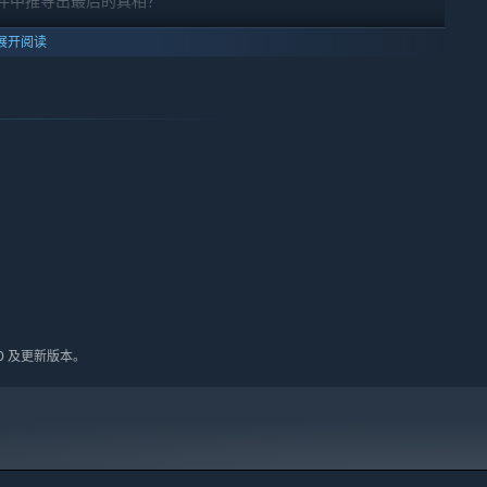
件中推导出最后的真相？
展开阅读
10 及更新版本。
原委与真凶，你需要：
，从而寻找蛛丝马迹。