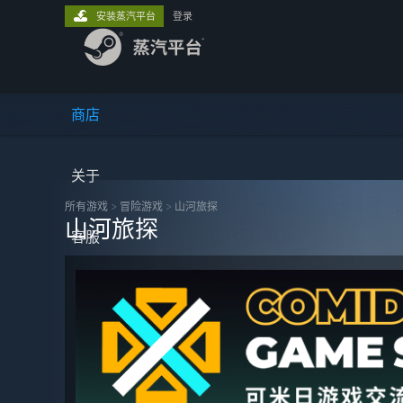
安装蒸汽平台
登录
商店
关于
所有游戏
>
冒险‎游戏
>
山河旅探
山河旅探
客服