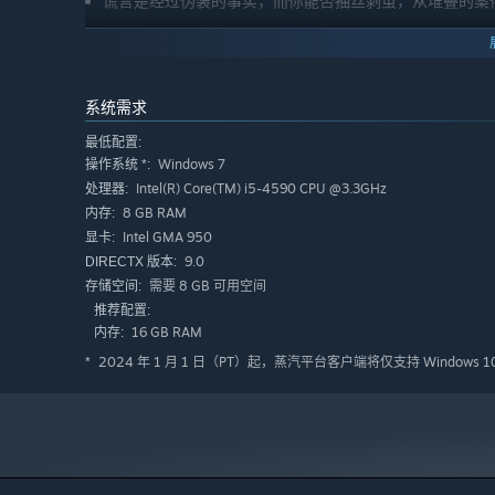
谎言是经过伪装的事实，而你能否抽丝剥茧，从堆叠的案
系统需求
最低配置:
Windows 7
操作系统 *:
Intel(R) Core(TM) i5-4590 CPU @3.3GHz
处理器:
8 GB RAM
内存:
Intel GMA 950
显卡:
9.0
DIRECTX 版本:
需要 8 GB 可用空间
存储空间:
推荐配置:
16 GB RAM
内存:
2024 年 1 月 1 日（PT）起，蒸汽平台客户端将仅支持 Windows 
*
旅行途中你会遇到一系列匪夷所思的案件，为了推断案件的
根据故事的发展来控制主人公在不同场景之间的自由移动