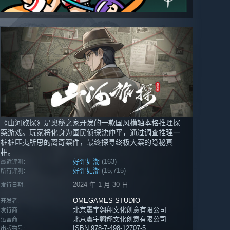
《山河旅探》是奥秘之家开发的一款国风横轴本格推理探
案游戏。玩家将化身为国民侦探沈仲平，通过调查推理一
桩桩匪夷所思的离奇案件，最终探寻终极大案的隐秘真
相。
好评如潮
(163)
最近评测：
好评如潮
(15,715)
所有评测：
2024 年 1 月 30 日
发行日期:
OMEGAMES STUDIO
开发者:
北京震宇翱翔文化创意有限公司
发行商:
北京震宇翱翔文化创意有限公司
运营商:
ISBN 978-7-498-12707-5
出版物号: