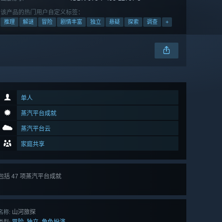
该产品的热门用户自定义标签：
推理
解谜
冒险
剧情丰富
独立
悬疑
探索
调查
+
单人
蒸汽平台成就
蒸汽平台云
家庭共享
包括 47 项蒸汽平台成就
查看
所有 47 项
山河旅探
名称:
冒险
独立
角色扮演
,
,
类型: