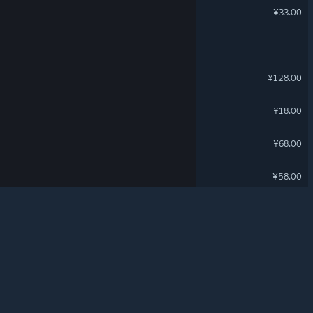
失落城堡
¥33.00
关于蒸汽平台
|
退款政策
|
软件许可服务协议
|
个人信息保护政策
|
个人信息出境告知书
|
刀剑江湖路
不良内容举报投诉
|
侵权投诉
|
家长监护
微博
微信
仙剑奇侠传七
¥128.00
Scroll Of Taiwu - 青山依旧
¥18.00
© 2026 Valve Corporation 版权所有，完美世界已获授权。
数字魅影: 极限竞赛
所有商标均属于其在美国或其他国家的拥有者。
¥68.00
© 完美世界征奇(上海)多媒体科技有限公司 版权所有。
增值电信业务经营许可证沪B2-20180406
代号三国：龙起
¥58.00
古剑奇谭三(Gujian3)
¥99.00
完蛋！我被美女包围了！2
¥45.00
钢铁指挥官
¥36.00
-30%
¥25.20
Scroll Of Taiwu - 碧霄蛇影
¥18.00