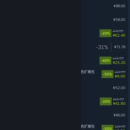
了不起的修仙模拟器
¥88.00
江山北望
¥58.00
下一站江湖Ⅱ
¥78.00
-20%
¥62.40
星砂岛
-31%
¥71.76
黄油猫
¥42.00
-40%
¥25.20
苍翼：混沌效应 - 芭烈特 角色扩展包
¥18.00
-50%
¥9.00
怪奇漫游指南
¥52.00
背包乱斗
¥52.00
-20%
¥41.60
泡姆泡姆
¥66.00
苍翼：混沌效应 - 雷其儿 角色扩展包
¥18.00
-50%