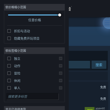
登录
依价格缩小范围
任意价格
商店
折扣与活动
关于
所有产品
隐藏免费开玩项目
客服
依标签缩小范围
排序依据
相关性
独立
查看桌面版网站
搜索
动作
冒险
421 个匹配的搜索结果。
休闲
七日世界
免费
单人
模拟
火炬之光：无限
免费
角色扮演
面条人
¥58.00
显示已选择类型
策略