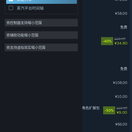
蒸汽平台时间轴
暖雪 Warm Snow
¥58.00
依控制器支持缩小范围
英勇之地
免费
依辅助功能缩小范围
山河旅探
¥58.00
-40%
¥34.80
依支持虚拟现实缩小范围
菜市场模拟器
星之翼
免费
灵魂面甲
¥108.00
拣爱
¥10.00
苍翼：混沌效应 - 黑铁直人 角色扩展包
¥18.00
-50%
¥9.00
大富翁11
¥66.00