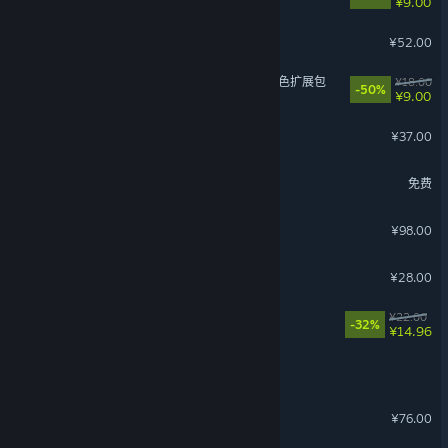
¥9.00
魔法工艺
¥52.00
苍翼：混沌效应 - 哈札马 角色扩展包
¥18.00
-50%
¥9.00
盛夏离与合
¥37.00
三国：谋定天下
免费
沙石镇时光
¥98.00
暖雪 Warm Snow - 终业
¥28.00
动物栏：桌面牧场
¥22.00
-32%
¥14.96
青岚物语
烹饪模拟器
¥76.00