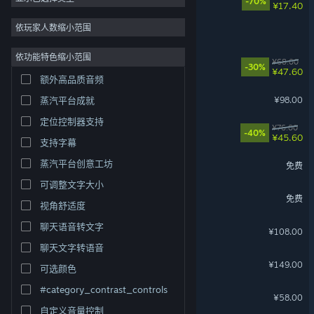
-70%
¥17.40
2D
依玩家人数缩小范围
风暴怕死队
抢先体验
依功能特色缩小范围
失落城堡2
¥68.00
3D
-30%
¥47.60
额外高品质音频
免费开玩
猛兽派对
¥98.00
蒸汽平台成就
氛围
定位控制器支持
剧情丰富
苍翼：混沌效应
¥76.00
-40%
¥45.60
支持字幕
彩色
吉星派对
蒸汽平台创意工坊
免费
探索
可调整文字大小
战意
免费
视角舒适度
太吾绘卷：天幕心帷
聊天语音转文字
¥108.00
聊天文字转语音
Subnautica - 深海迷航
¥149.00
可选颜色
#category_contrast_controls
逃离鸭科夫
¥58.00
自定义音量控制