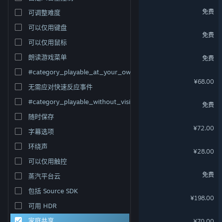
最佳球会Online
免费
可调整难度
可以仅用键盘
弈仙牌
免费
可以仅用鼠标
名将杀
朗读游戏菜单
免费
#category_playable_at_your_own_pace
龙胤立志传
¥68.00
无需应对快速反应事件
三国杀
#category_playable_without_vision
免费
随时保存
墨境
¥72.00
字幕选项
环绕声
Scroll Of Taiwu - 促织化影
¥28.00
可以仅用触控
生死狙击2
免费
蒸汽平台云
包括 Source SDK
双点医院
¥198.00
可用 HDR
戴森球计划
家庭共享
¥70.00