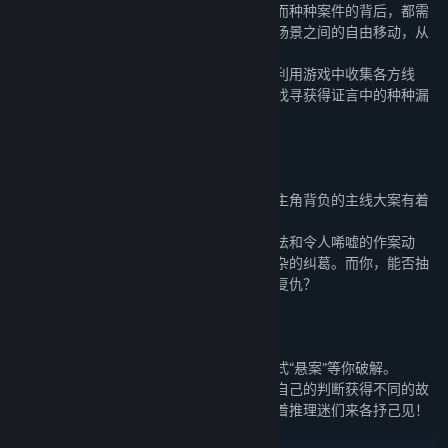
旅行途中你会遇到一系列匪夷所思的案件，而种种案件的背后，都需
要你根据故事的发展来，控制主人公在不同场景之间的自由移动，从
而寻找蛛丝马迹。
你会需要勘查现场、找寻证物、询问证人，利用游戏中收集各方线
索，推断案件的原委与真凶，甚至，你还要找寻获得证言中的种种漏
洞……
不同地点看似并无关联的桩桩案件，实则与主角背负的主线大案有着
千丝万缕的联系。
每桩案件背后，都隐藏着精妙绝伦的作案手法和令人唏嘘的作案动
机。看似简单的人物，又隐藏了无数错综复杂的纠葛。而你，能否抽
丝剥茧，找到大案的最终真相，完成自己的复仇？
除了主线案情之外，游戏中还有一系列开放式“悬案”等你破解。
你会偶遇特殊事件，触发隐藏剧情，并通过自己的判断获得不同的故
事走向。而这些没有唯一答案的悬案，等待着推理迷们来各抒己见！