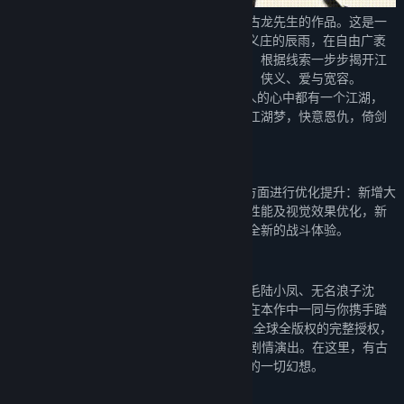
《古龙风云录》，灵感来源于武侠小说泰斗古龙先生的作品。这是一
款融合了古龙经典的武侠RPG，你将化身仁义庄的辰雨，在自由广袤
的武侠世界中，结识形形色色的奇人、豪侠，根据线索一步步揭开江
湖迷局，体验古龙世界独具的苍凉感、勇气、侠义、爱与宽容。
“小李飞刀成绝响，人间不见楚留香”。每个人的心中都有一个江湖，
盼各位少侠，能够在《古龙风云录》中回首江湖梦，快意恩仇，倚剑
长歌。
1.1 版本更新现已推出，围绕游戏体验各个方面进行优化提升：新增大
量战斗语音、好感度系统反馈语音，全场景性能及视觉效果优化，新
增画面后期处理、战斗倍速功能，让你收获全新的战斗体验。
原汁原味古龙经典 河洛再续正统武侠
江湖无情人有情，小李飞刀李寻欢、四条眉毛陆小凤、无名浪子沈
浪，这些来自不同经典作品的江湖豪侠，将在本作中一同与你携手踏
上旅途。游戏拥有古龙57部作品，72本小说全球全版权的完整授权，
总计有超70小时的单周目体验，100万字的剧情演出。在这里，有古
龙笔下群侠际会的江湖，满足你对经典武侠的一切幻想。