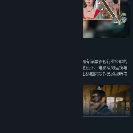
影视质感，全面升级！
为了实现影视化制作上的质感突破，我们与拥有深厚影视行业经验的
欢瑞世纪
强强联手，共同出品。顶尖的服化道设计、电影级的运镜与
光影、专业制作班底的细心打磨，共同打造出远超同期作品的视听盛
宴，为你带来堪比古装大片的沉浸式体验。
展开阅读