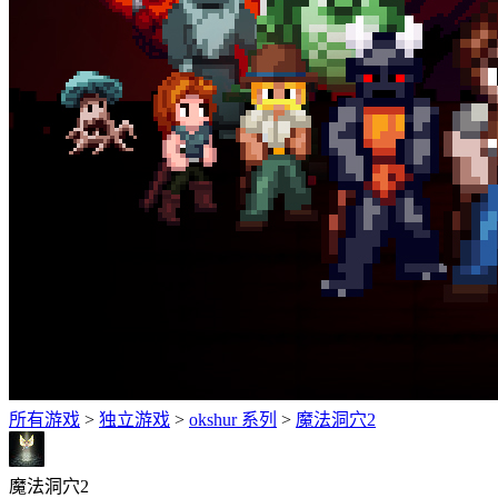
所有游戏
>
独立‎游戏
>
okshur 系列
>
魔法洞穴2
魔法洞穴2