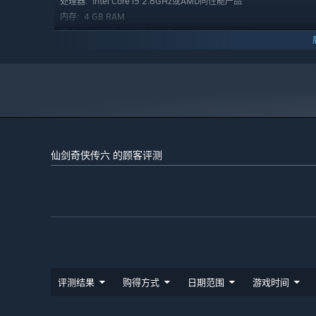
Intel Core i5 2.8GHz或AMD同性能产品
处理器:
[场景技能]
：六位主角都各自拥有独特的“场景技能”。
4 GB RAM
内存:
才能顺利通过。如越今朝的“凌空飞剑”，此场景技能可
1GB显存，NVIDIA GeForce GTX560或AMD
显卡:
Radeon HD6870及以上
需要 20 GB 可用空间
存储空间:
any
声卡:
2024 年 1 月 1 日（PT）起，蒸汽平台客户端将仅支持 Windows 
*
仙剑奇侠传六 的顾客评测
评测结果
购得方式
日期范围
游戏时间