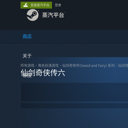
安装蒸汽平台
登录
商店
关于
所有游戏
>
角色扮演‎游戏
>
仙剑奇侠传(Sword and Fairy) 系列
>
仙剑
仙剑奇侠传六
客服