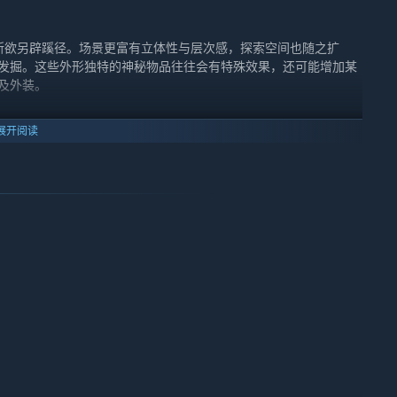
所欲另辟蹊径。场景更富有立体性与层次感，探索空间也随之扩
发掘。这些外形独特的神秘物品往往会有特殊效果，还可能增加某
及外装。
自己的喜好，打造不同的武器外观。当玩家拥有不同外观的武器
展开阅读
把武器的外观幻化到另一把武器上，而双方武器属性不变。通过武器
招式施展时的视觉感官效果更佳，也为玩家在外观搭配上提供了更
任务获得，与相应势力NPC所出售的道具有关，声望高的情况下可以
对应的成长属性不同。可以任意选择点亮哪一种。每点亮一个节
点后自动开启隐藏属性，可使得培养方向的特点更鲜明。
新的谜题与机关，需要配合各主角特有的地图技能完成。由于此次
隐藏的人物和事件，还有可能遇到各种隐藏“拾取物品”。