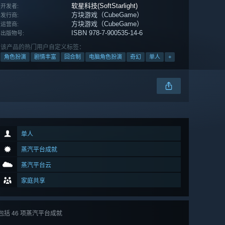
软星科技(SoftStarlight)
开发者:
方块游戏（CubeGame）
发行商:
方块游戏（CubeGame）
运营商:
ISBN 978-7-900535-14-6
出版物号:
该产品的热门用户自定义标签：
角色扮演
剧情丰富
回合制
电脑角色扮演
奇幻
单人
+
单人
蒸汽平台成就
蒸汽平台云
家庭共享
包括 46 项蒸汽平台成就
查看
所有 46 项