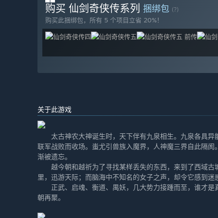
购买 仙剑奇侠传系列
捆绑包
(?)
购买此捆绑包，所有 5 个项目立省 20%！
关于此游戏
太古神农大神诞生时，天下伴有九泉相生。九泉各具异能
联军战败而收场。蚩尤引兽族入魔界，人神魔三界自此隔阂
渐被遗忘。
越今朝和越祈为了寻找某样丢失的东西，来到了西域古城
里，迅游天际；而脑海中不知名的女子之声，却令它感到迷
正武、启魂、衡道、禺妖，几大势力接踵而至，谁才是真
朝再聚。