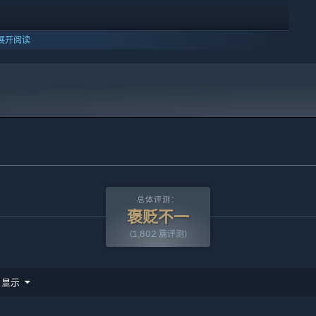
游戏中存在许多构思巧妙的机关，玩家需要善用六位角色的场景技能
以飞跃一些障碍或到达一些常规无法到达的地方 。
展开阅读
10 及更新版本。
总体评测：
褒贬不一
(1,802 篇评测)
显示