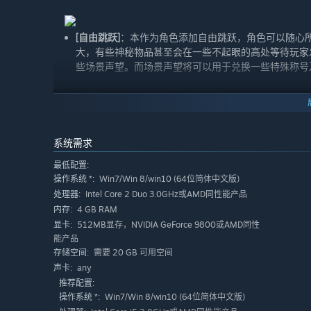
[自由跳跃]
：本作为角色添加自由跳跃，角色可以随心
大，有些神秘物品甚至会在一些不起眼的高处等待玩家
些场景声望。而场景声望将可以用于兑换一些特殊称号
[武器幻化]
：本作采用武器幻化系统，玩家将可以根据
时，在某些场景中找到指定NPC，即可选择将其中一
幻化，玩家可以根据喜好随意更新外形，不但使战斗中
系统需求
多可能。
最低配置:
[声望系统]
Win7/Win 8/win10 (64位简体中文版)
：游戏的声望可通过完成相应NPC所交予的
操作系统 *:
获得此势力独特的道具。
Intel Core 2 Duo 3.0GHz或AMD同性能产品
处理器:
4 GB RAM
内存:
512MB显存，NVIDIA GeForce 9800或AMD同性
显卡:
[灵脉系统]
：游戏中每个角色都有三条魂魄，三条魂魄
能产品
点，所激活的属性和消耗的魄值不同，激活足够多的节
需要 20 GB 可用空间
存储空间:
any
声卡:
[事件游戏]
：本作有各种小游戏、任务事件遍布，如全
推荐配置:
游戏内探索较历代更加自由，玩家会在游戏中发现更多
Win7/Win 8/win10 (64位简体中文版)
操作系统 *: