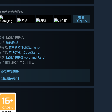
可用点数商店物品
查看
所有 15
仙剑奇侠传六
名称:
角色扮演
类型:
软星科技(SoftStarlight)
开发者:
方块游戏（CubeGame）
发行商:
仙剑奇侠传(Sword and Fairy)
系列:
2024 年 5 月 8 日
发行日期:
查看更新记录
阅读相关新闻