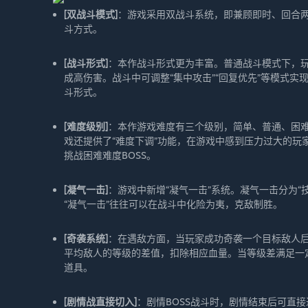
[双战斗模式]
：游戏采用双战斗系统，即兼顾即时、回合
斗方式。
[战斗形式]
：本作战斗形式更为丰富。普通战斗模式下，
成高伤害。战斗中可调整“集中攻击”“回复优先”等模式实
斗形式。
[难度级别]
：本作游戏难度有三个级别，简单、普通、困
戏还提供了“难度下调”功能，在游戏中感到压力过大的
挑战困难难度BOSS。
[凝气一击]
：游戏中新增“凝气一击”系统。凝气一击分为“技
“凝气一击”往往可以在战斗中化险为夷，克敌制胜。
[奇袭系统]
：在遇敌方面，当玩家成功奇袭一个目标敌人
平均敌人的等级的差值，扣除相应血量。当等级差满足一
道具。
[剧情战直接切入]
：剧情BOSS战斗时，剧情结束后可直