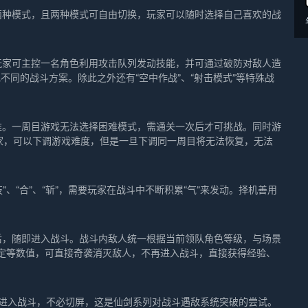
两种模式，且两种模式可自由切换，玩家可以随时选择自己喜欢的战
玩家可主控一名角色利用攻击队列发动技能，并可通过破防对敌人造
现不同的战斗方案。除此之外还有“空中作战”、“射击模式”等特殊战
难。一周目游戏无法选择困难模式，需通关一次后才可挑战。同时游
玩家，可以下调游戏难度，但是一旦下调同一周目将无法恢复，无法
”、“合”、“斩”，需要玩家在战斗中不断积累“气”来发动。择机善用
后，随即进入战斗。战斗内敌人统一根据当前领队角色等级，与场景
定等数值，可直接奇袭消灭敌人，不再进入战斗，直接获得经验、
接进入战斗，不必切屏，这是仙剑系列对战斗遇敌系统突破的尝试。