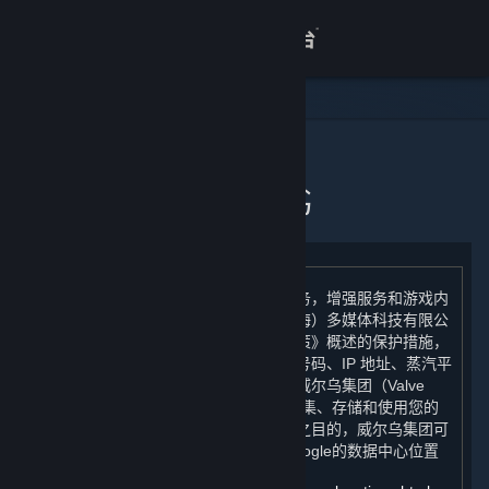
登录
商店
关于
主页
个人信息出境告知书
客服
查看桌面版网站
为了向您提供统一的游戏体验和运维服务，增强服务和游戏内
容的安全性，我们（完美世界征奇（上海）多媒体科技有限公
司）在根据《蒸汽平台个人信息保护政策》概述的保护措施，
将您的个人信息（电子邮件地址、手机号码、IP 地址、蒸汽平
台用户帐户余额、年龄段）跨境传输至威尔乌集团（Valve
Corporation）后，将委托威尔乌集团收集、存储和使用您的
个人信息。为防止欺诈而进行人机验证之目的，威尔乌集团可
能会将您的 IP 地址提供给 Google，Google的数据中心位置
如下：