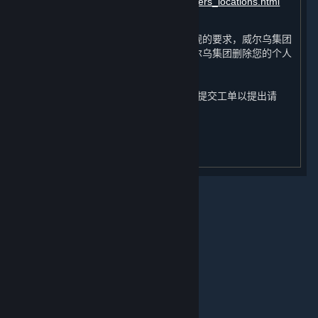
https://about.steamchina.com/datacenters_locations.html
依照处理目的之实现或根据相关法律法规的要求，威尔乌集团
将删除您的个人信息，您也有权要求威尔乌集团删除您的个人
信息。您可通过蒸汽平台客服
（
https://help.steamchina.com/zh-
cn/wizard/HelpAccountDataQuestion
）提交工单以提出请
求、行使与您的个人信息相关的权利。
关于蒸汽平台
更新日期：2024年 6 月 12 日
|
退款政策
|
软件许可服务协议
|
个人信息保护政策
|
个人信息出境告知书
|
不良内容举报投诉
|
侵权投诉
|
家长监护
微博
微信
© 2026 Valve Corporation 版权所有，完美世界已获授权。
所有商标均属于其在美国或其他国家的拥有者。
© 完美世界征奇(上海)多媒体科技有限公司 版权所有。
增值电信业务经营许可证沪B2-20180406